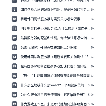
6k
8
如何选择合适的站群服务器，提高网站的排名和流量
6k
9
租用韩国网站服务器时需要关心哪些要素
6k
10
明明购买的是香港服务器,为什么检测IP属性是归美国?「视频+文案」
6k
11
站群服务器的配置和性能，你应该注意哪些指标和参数？
6k
12
韩国代理IP：韩服英雄联盟的上分保障
6k
13
使用韩国站群服务器搭建游戏代理如何测试IP？
6k
14
租韩国多IP服务器搭建游戏加速代理：如何检测IP地址是否为本地IP
6k
15
【原生IP】韩国网游加速器选配多IP服务器指南
6k
16
什么是区块链什么是web3?一个视频用爸妈都能听得懂的话说清楚,撸空投入门视频!
5.9k
17
为什么爬虫项目需要使用原生代理ip服务器？
5.9k
18
作为游戏工作室开多账号代练如何选择服务器
5.8k
19