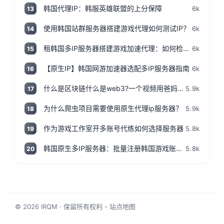
韩国代理IP：韩服英雄联盟的上分保障
6k
13
使用韩国站群服务器搭建游戏代理如何测试IP？
6k
14
租韩国多IP服务器搭建游戏加速代理：如何检测IP地址是否为本地IP
6k
15
【原生IP】韩国网游加速器选配多IP服务器指南
6k
16
什么是区块链什么是web3?一个视频用爸妈都能听得懂的话说清楚,撸空投入门视频!
5.9k
17
为什么爬虫项目需要使用原生代理ip服务器？
5.9k
18
作为游戏工作室开多账号代练如何选择服务器
5.8k
19
韩国原生多IP服务器：批量注册韩国游戏账号神器
5.8k
20
© 2026
IRQM
· 保留所有权利 -
站点地图