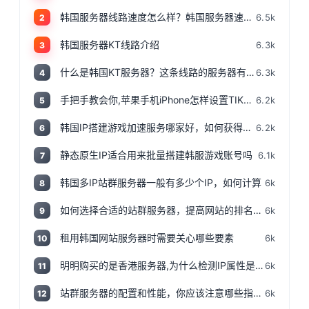
韩国服务器线路速度怎么样？韩国服务器速度测评
6.5k
2
韩国服务器KT线路介绍
6.3k
3
什么是韩国KT服务器？这条线路的服务器有哪些特点？
6.3k
4
手把手教会你,苹果手机iPhone怎样设置TIKTOK文的运营环境，手把手教你怎样运营海外抖音 服务器购买
6.2k
5
韩国IP搭建游戏加速服务哪家好，如何获得韩国IP
6.2k
6
静态原生IP适合用来批量搭建韩服游戏账号吗
6.1k
7
韩国多IP站群服务器一般有多少个IP，如何计算
6k
8
如何选择合适的站群服务器，提高网站的排名和流量
6k
9
租用韩国网站服务器时需要关心哪些要素
6k
10
明明购买的是香港服务器,为什么检测IP属性是归美国?「视频+文案」
6k
11
站群服务器的配置和性能，你应该注意哪些指标和参数？
6k
12