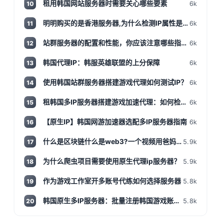
租用韩国网站服务器时需要关心哪些要素
6k
10
明明购买的是香港服务器,为什么检测IP属性是归美国?「视频+文案」
6k
11
站群服务器的配置和性能，你应该注意哪些指标和参数？
6k
12
韩国代理IP：韩服英雄联盟的上分保障
6k
13
使用韩国站群服务器搭建游戏代理如何测试IP？
6k
14
租韩国多IP服务器搭建游戏加速代理：如何检测IP地址是否为本地IP
6k
15
【原生IP】韩国网游加速器选配多IP服务器指南
6k
16
什么是区块链什么是web3?一个视频用爸妈都能听得懂的话说清楚,撸空投入门视频!
5.9k
17
为什么爬虫项目需要使用原生代理ip服务器？
5.9k
18
作为游戏工作室开多账号代练如何选择服务器
5.8k
19
韩国原生多IP服务器：批量注册韩国游戏账号神器
5.8k
20