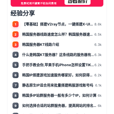
经验分享
【零基础】搭建V2ray节点，一键搭建X-UI面板，目前最简单、最安全、最稳定的专属节点搭建方法，晚高峰高速稳定，4K秒开的科学上网
8.6k
1
韩国服务器线路速度怎么样？韩国服务器速度测评
6.5k
2
韩国服务器KT线路介绍
6.3k
3
什么是韩国KT服务器？这条线路的服务器有哪些特点？
6.3k
4
手把手教会你,苹果手机iPhone怎样设置TIKTOK文的运营环境，手把手教你怎样运营海外抖音 服务器购买
6.2k
5
韩国IP搭建游戏加速服务哪家好，如何获得韩国IP
6.2k
6
静态原生IP适合用来批量搭建韩服游戏账号吗
6.1k
7
韩国多IP站群服务器一般有多少个IP，如何计算
6k
8
如何选择合适的站群服务器，提高网站的排名和流量
6k
9